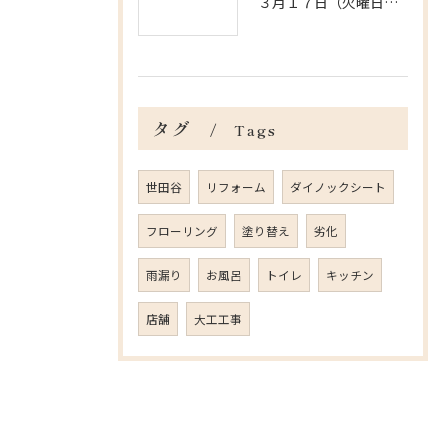
３月１７日（火曜日）＠杉並区の戸建の内装工事
タグ
Tags
世田谷
リフォーム
ダイノックシート
フローリング
塗り替え
劣化
雨漏り
お風呂
トイレ
キッチン
店舗
大工工事