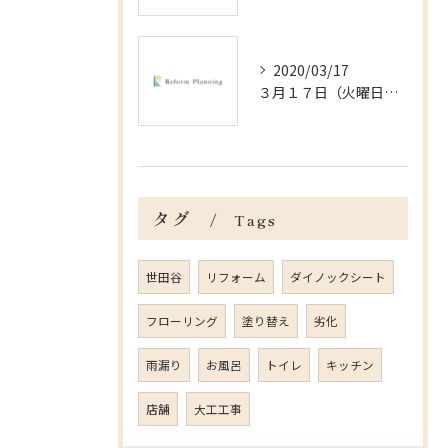
2020/03/17
３月１７日（火曜日）＠杉並区の戸建の内装工事
タグ
Tags
世田谷
リフォーム
ダイノックシート
フローリング
塗り替え
劣化
雨漏り
お風呂
トイレ
キッチン
店舗
大工工事