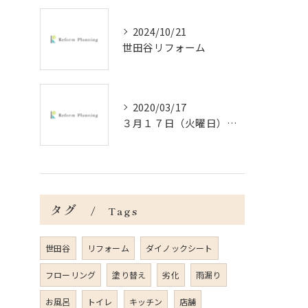
2024/10/21
世田谷リフォーム
2020/03/17
３月１７日（火曜日）＠杉並区の戸建の内装工事
タグ
Tags
世田谷
リフォーム
ダイノックシート
フローリング
塗り替え
劣化
雨漏り
お風呂
トイレ
キッチン
店舗