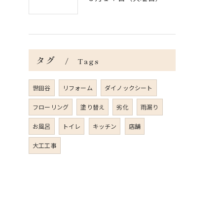
タグ
Tags
世田谷
リフォーム
ダイノックシート
フローリング
塗り替え
劣化
雨漏り
お風呂
トイレ
キッチン
店舗
大工工事