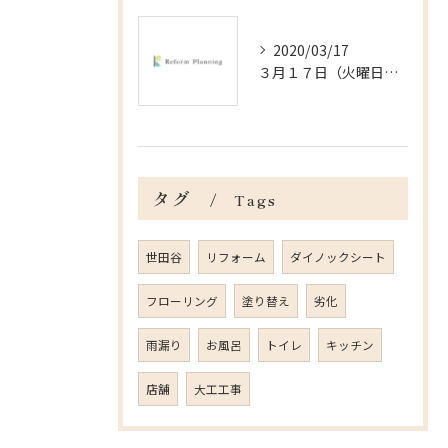
2020/03/17
３月１７日（火曜日）＠杉並区の戸建の内装工事
タグ
Tags
世田谷
リフォーム
ダイノックシート
フローリング
塗り替え
劣化
雨漏り
お風呂
トイレ
キッチン
店舗
大工工事