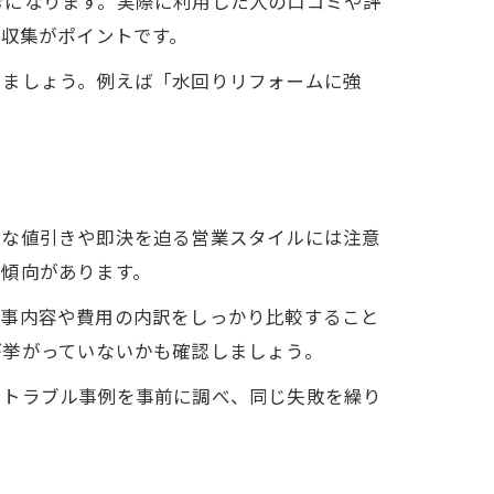
考になります。実際に利用した人の口コミや評
報収集がポイントです。
しましょう。例えば「水回りリフォームに強
用
度な値引きや即決を迫る営業スタイルには注意
法
い傾向があります。
工事内容や費用の内訳をしっかり比較すること
が挙がっていないかも確認しましょう。
。トラブル事例を事前に調べ、同じ失敗を繰り