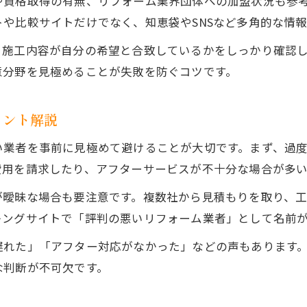
や資格取得の有無、リフォーム業界団体への加盟状況も参
評判の悪いリフォーム業者の特徴と回避法
や比較サイトだけでなく、知恵袋やSNSなど多角的な情
見積もり比較のコツとリフォーム選定ポイント
、施工内容が自分の希望と合致しているかをしっかり確認
ランキング情報を信頼できるリフォーム選定に活
意分野を見極めることが失敗を防ぐコツです。
リフォーム業者探し方と実績重視の比較法
センス重視で選ぶリフォームの極意とは
イント解説
センスの良いリフォーム会社選定の見極め方
い業者を事前に見極めて避けることが大切です。まず、過
リフォーム業者探し方でデザイン力を評価する方
費用を請求したり、アフターサービスが不十分な場合が多
評判の良いリフォーム業者で叶える理想の空間
が曖昧な場合も要注意です。複数社から見積もりを取り、
ブログを活用したセンス重視のリフォーム比較術
キングサイトで「評判の悪いリフォーム業者」として名前
リフォーム会社ランキングでセンスをチェック
遅れた」「アフター対応がなかった」などの声もあります
リフォーム比較サイト活用で納得の選定
な判断が不可欠です。
リフォーム比較サイトおすすめ活用のコツ
ランキングと口コミでリフォーム会社を比較検討