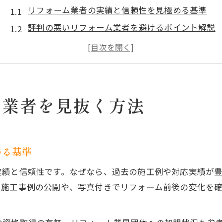
リフォーム業者の実績と信頼性を見極める基準
評判の悪いリフォーム業者を避けるポイント解説
リフォーム会社ランキングを選定時に活用する方
リフォーム業者の探し方と知恵袋の活用術
センスの良いリフォーム会社を見つけるチェック
評判の良いリフォームを効率よく選ぶコツ
ム業者を見抜く方法
リフォーム会社選び方に迷った時のポイント整理
リフォームするならどこから始めるべきか考察
比較サイトおすすめのリフォーム業者活用例
める基準
知恵袋で見つける評判の良いリフォーム会社
実績と信頼性です。なぜなら、過去の施工例や対応実績が
ブログ情報を活かしたリフォーム会社選定術
。施工事例の公開や、写真付きでリフォーム前後の変化を
リフォーム会社比較で失敗を避ける秘訣
リフォーム会社比較で失敗しないチェック項目