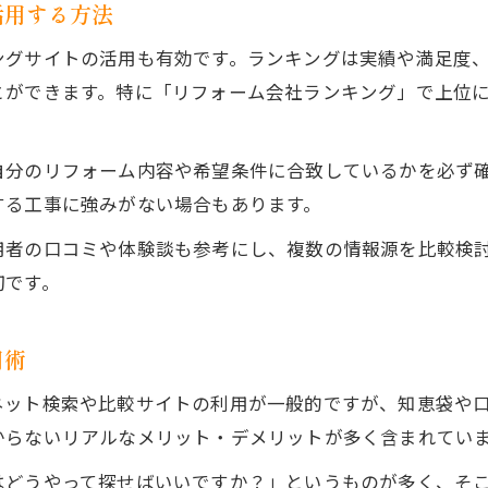
活用する方法
比較サイトで評判の良いリフォーム業者を選ぶ手
ングサイトの活用も有効です。ランキングは実績や満足度
ブログや知恵袋情報を比較サイトで補完する方法
とができます。特に「リフォーム会社ランキング」で上位
リフォーム会社選定に比較サイトを使うメリット
事例から学ぶリフォーム業者選びのポイント
自分のリフォーム内容や希望条件に合致しているかを必ず
成功事例に学ぶリフォーム会社選定の秘訣
する工事に強みがない場合もあります。
リフォーム会社選び方を事例でわかりやすく解説
用者の口コミや体験談も参考にし、複数の情報源を比較検
評判の良い業者と悪い業者の事例比較ポイント
切です。
ブログ掲載のリフォーム事例で選定基準を学ぶ
センスの良いリフォーム会社の実例をチェック
用術
ネット検索や比較サイトの利用が一般的ですが、知恵袋や
からないリアルなメリット・デメリットが多く含まれてい
はどうやって探せばいいですか？」というものが多く、そ